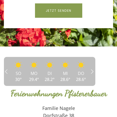
JETZT SENDEN
SO
MO
DI
MI
DO
30
°
29.4
°
28.2
°
28.6
°
28.6
°
Ferienwohnungen Pfistererbauer
Familie Nagele
Dorfstraße 38